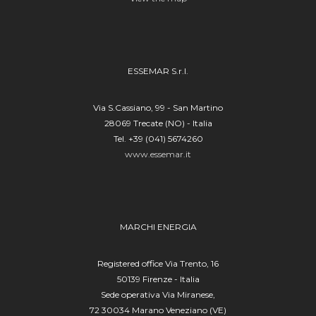
ESSEMAR S.r.l.
Via S.Cassiano, 99 - San Martino
28069 Trecate (NO) - Italia
Tel. +39 (041) 5674260
www.essemar.it
MARCHI ENERGIA
Registered office Via Trento, 16
50139 Firenze - Italia
Sede operativa Via Miranese,
72 30034 Marano Veneziano (VE)