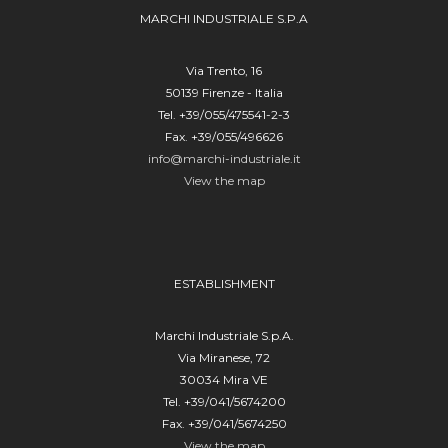
Registro imprese di Firenze: 06753260485
MARCHI INDUSTRIALE S.P.A
REA: FI 653479
Email:
info@marchiagro.it
Via Trento, 16
50139 Firenze - Italia
Tel. +39/055/475541-2-3
Fax. +39/055/496626
info@marchi-industriale.it
View the map
ESTABLISHMENT
Marchi Industriale S.p.A.
Via Miranese, 72
30034 Mira VE
Tel. +39/041/5674200
Fax. +39/041/5674250
View the map