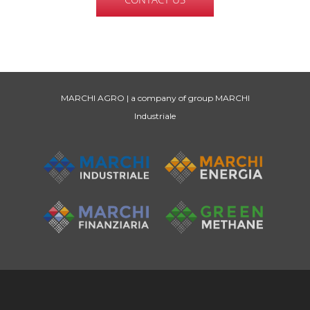
MARCHI AGRO | a company of group MARCHI
Industriale
Marchi Agro S.r.l.
Socio unico
Società soggetta all’attività di direzione
e coordinamento da parte di Marchi Industriale S.p.A.
Via Trento, 16
50139 Firenze - Italia
Tel. +39 055 47554123
Fax. +39 055 496626
Capitale sociale € 50.000,00 (i.v.)
P.IVA: 06753260485
C.F.: 06753260485