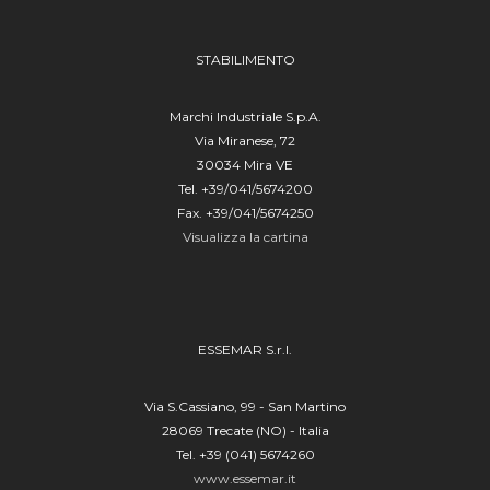
50139 Firenze - Italia
Tel. +39 055 47554123
Fax. +39 055 496626
STABILIMENTO
Capitale sociale € 50.000,00 (i.v.)
P.IVA: 06753260485
C.F.: 06753260485
Marchi Industriale S.p.A.
Registro imprese di Firenze: 06753260485
Via Miranese, 72
REA: FI 653479
30034 Mira VE
Email:
info@marchiagro.it
Tel. +39/041/5674200
Fax. +39/041/5674250
Visualizza la cartina
ESSEMAR S.r.l.
Via S.Cassiano, 99 - San Martino
28069 Trecate (NO) - Italia
Tel. +39 (041) 5674260
www.essemar.it