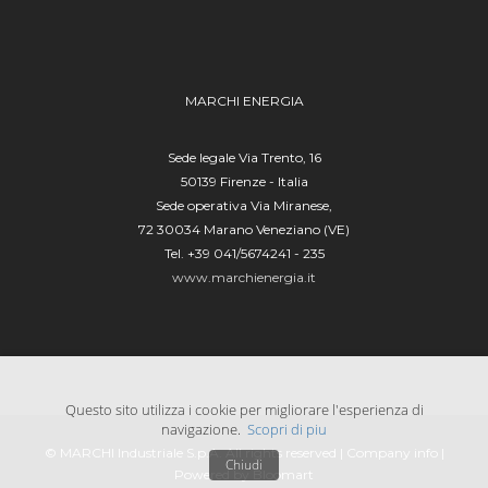
MARCHI ENERGIA
Sede legale Via Trento, 16
50139 Firenze - Italia
Sede operativa Via Miranese,
72 30034 Marano Veneziano (VE)
Tel. +39 041/5674241 - 235
www.marchienergia.it
Questo sito utilizza i cookie per migliorare l'esperienza di
navigazione.
Scopri di piu
© MARCHI Industriale S.p.A. All rights reserved |
Company info
|
Chiudi
Powered by Bloomart