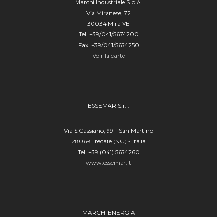
Marchi Industriale S.p.A.
Via Miranese, 72
30034 Mira VE
Tel. +39/041/5674200
Fax. +39/041/5674250
Voir la carte
ESSEMAR S.r.l.
Via S.Cassiano, 99 - San Martino
28069 Trecate (NO) - Italia
Tel. +39 (041) 5674260
www.essemar.it
MARCHI ENERGIA