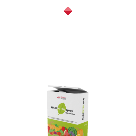
Marchi Agro S.r.l.
Socio unico
Società soggetta all’attività di direzione
e coordinamento da parte di Marchi Industriale S.p.A.
Via Trento, 16
50139 Firenze - Italia
Tel. +39 055 47554123
Fax. +39 055 496626