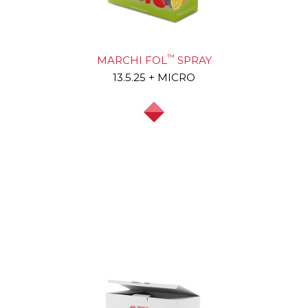
Capitale sociale € 50.000,00 (i.v.)
P.IVA: 06753260485
C.F.: 06753260485
Registro imprese di Firenze: 06753260485
REA: FI 653479
™
MARCHI FOL
SPRAY
Email:
info@marchiagro.it
13.5.25 + MICRO